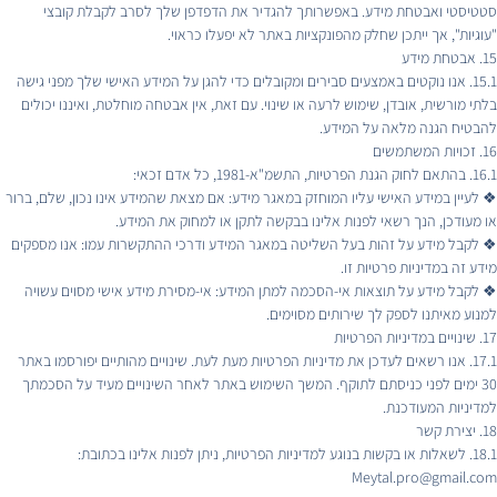
סטטיסטי ואבטחת מידע. באפשרותך להגדיר את הדפדפן שלך לסרב לקבלת קובצי
"עוגיות", אך ייתכן שחלק מהפונקציות באתר לא יפעלו כראוי.
15. אבטחת מידע
15.1. אנו נוקטים באמצעים סבירים ומקובלים כדי להגן על המידע האישי שלך מפני גישה
בלתי מורשית, אובדן, שימוש לרעה או שינוי. עם זאת, אין אבטחה מוחלטת, ואיננו יכולים
להבטיח הגנה מלאה על המידע.
16. זכויות המשתמשים
16.1. בהתאם לחוק הגנת הפרטיות, התשמ"א-1981, כל אדם זכאי:
❖ לעיין במידע האישי עליו המוחזק במאגר מידע: אם מצאת שהמידע אינו נכון, שלם, ברור
או מעודכן, הנך רשאי לפנות אלינו בבקשה לתקן או למחוק את המידע.
❖ לקבל מידע על זהות בעל השליטה במאגר המידע ודרכי ההתקשרות עמו: אנו מספקים
מידע זה במדיניות פרטיות זו.
❖ לקבל מידע על תוצאות אי-הסכמה למתן המידע: אי-מסירת מידע אישי מסוים עשויה
למנוע מאיתנו לספק לך שירותים מסוימים.
17. שינויים במדיניות הפרטיות
17.1. אנו רשאים לעדכן את מדיניות הפרטיות מעת לעת. שינויים מהותיים יפורסמו באתר
30 ימים לפני כניסתם לתוקף. המשך השימוש באתר לאחר השינויים מעיד על הסכמתך
למדיניות המעודכנת.
18. יצירת קשר
18.1. לשאלות או בקשות בנוגע למדיניות הפרטיות, ניתן לפנות אלינו בכתובת:
Meytal.pro@gmail.com