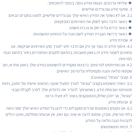
❖ שליחת עדכונים, הצעות ומידע נוסף, בכפוף להסכמתך.
3. שיתוף מידע עם צדדים שלישיים
3.1. אנו לא נשתף את המידע האישי שלך עם צדדים שלישיים, למעט במקרים הבאים:
❖ כאשר הדבר נחוץ לספק את השירותים המבוקשים.
❖ כאשר נדרש על פי חוק או צו בית משפט.
❖ כאשר נדרשת העברת המידע לשם הגנה על זכויותינו המשפטיות.
4. שמירת מידע
4.1. איסוף מידע זה נועד אך ורק אם הדבר חיוני לצורך מתן השירותים שביקשת. אנו
מחויבים לשמור מידע זה באופן מאובטח, בהתאם לתקנים המחמירים ביותר בתחום הגנת
הפרטיות.
4.2. אנו מתייחסים לפרטיותך ברצינות ומקפידים להשתמש במידע שלך באופן אחראי, תוך
שקיפות מלאה והגנה מקסימלית על פרטיך האישיים.
5. קובצי "עוגיות" (Cookies)
5.1. האתר משתמש בקובצי "עוגיות" לצורך תפעול שוטף, התאמה אישית של התוכן, ניתוח
סטטיסטי ואבטחת מידע. באפשרותך להגדיר את הדפדפן שלך לסרב לקבלת קובצי
"עוגיות", אך ייתכן שחלק מהפונקציות באתר לא יפעלו כראוי.
6. אבטחת מידע
6.1. אנו נוקטים באמצעים סבירים ומקובלים כדי להגן על המידע האישי שלך מפני גישה
בלתי מורשית, אובדן, שימוש לרעה או שינוי. עם זאת, אין אבטחה מוחלטת, ואיננו יכולים
להבטיח הגנה מלאה על המידע.
7. זכויות המשתמשים