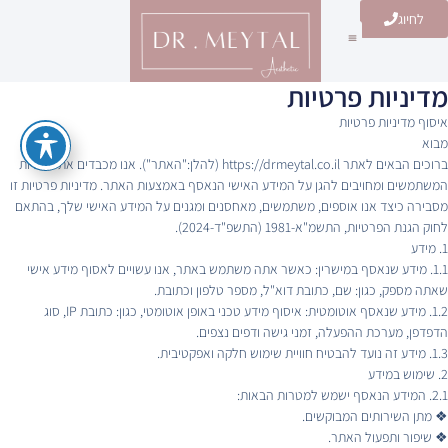
לחיוג
הטיפולים שלנו
מדיניות פרטיות
איסוף מדיניות פרטיות
מבוא
ברוכים הבאים לאתר https://drmeytal.co.il (להלן:"האתר"). אנו מכבדים את פרטיות
המשתמשים ומחויבים להגן על המידע האישי הנאסף באמצעות האתר. מדיניות פרטיות זו
מסבירה כיצד אנו אוספים, משתמשים, מאחסנים ומגנים על המידע האישי שלך, בהתאם
לחוק הגנת הפרטיות, התשמ"א-1981 (התשפ"ד-2024).
1. מידע
1.1. מידע שנאסף במישרין: כאשר אתה משתמש באתר, אנו עשויים לאסוף מידע אישי
שאתה מספק, כגון: שם, כתובת דוא"ל, מספר טלפון וכתובת.
1.2. מידע שנאסף אוטומטית: איסוף מידע טכני באופן אוטומטי, כגון: כתובת IP, סוג
הדפדפן, מערכת ההפעלה, זמני גישה ודפים נצפים.
1.3. מידע זה נועד להבטיח חוויית שימוש חלקה ואפקטיבית.
2. שימוש במידע
2.1. המידע הנאסף ישמש למטרות הבאות:
❖ מתן השירותים המבוקשים.
❖ שיפור ותפעול האתר.