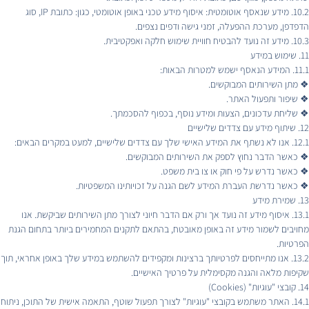
10.2. מידע שנאסף אוטומטית: איסוף מידע טכני באופן אוטומטי, כגון: כתובת IP, סוג
הדפדפן, מערכת ההפעלה, זמני גישה ודפים נצפים.
10.3. מידע זה נועד להבטיח חוויית שימוש חלקה ואפקטיבית.
11. שימוש במידע
11.1. המידע הנאסף ישמש למטרות הבאות:
❖ מתן השירותים המבוקשים.
❖ שיפור ותפעול האתר.
❖ שליחת עדכונים, הצעות ומידע נוסף, בכפוף להסכמתך.
12. שיתוף מידע עם צדדים שלישיים
12.1. אנו לא נשתף את המידע האישי שלך עם צדדים שלישיים, למעט במקרים הבאים:
❖ כאשר הדבר נחוץ לספק את השירותים המבוקשים.
❖ כאשר נדרש על פי חוק או צו בית משפט.
❖ כאשר נדרשת העברת המידע לשם הגנה על זכויותינו המשפטיות.
13. שמירת מידע
13.1. איסוף מידע זה נועד אך ורק אם הדבר חיוני לצורך מתן השירותים שביקשת. אנו
מחויבים לשמור מידע זה באופן מאובטח, בהתאם לתקנים המחמירים ביותר בתחום הגנת
הפרטיות.
13.2. אנו מתייחסים לפרטיותך ברצינות ומקפידים להשתמש במידע שלך באופן אחראי, תוך
שקיפות מלאה והגנה מקסימלית על פרטיך האישיים.
14. קובצי "עוגיות" (Cookies)
14.1. האתר משתמש בקובצי "עוגיות" לצורך תפעול שוטף, התאמה אישית של התוכן, ניתוח