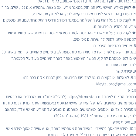
7.1. בהתאם לחוק הגנת הפרטיות, התשמ"א-1981, כל אדם זכאי:
❖ לעיין במידע האישי עליו המוחזק במאגר מידע: אם מצאת שהמידע אינו נכון, שלם, ברור
או מעודכן, הנך רשאי לפנות אלינו בבקשה לתקן או למחוק את המידע.
❖ לקבל מידע על זהות בעל השליטה במאגר המידע ודרכי ההתקשרות עמו: אנו מספקים
מידע זה במדיניות פרטיות זו.
❖ לקבל מידע על תוצאות אי-הסכמה למתן המידע: אי-מסירת מידע אישי מסוים עשויה
למנוע מאיתנו לספק לך שירותים מסוימים.
8. שינויים במדיניות הפרטיות
8.1. אנו רשאים לעדכן את מדיניות הפרטיות מעת לעת. שינויים מהותיים יפורסמו באתר 30
ימים לפני כניסתם לתוקף. המשך השימוש באתר לאחר השינויים מעיד על הסכמתך
למדיניות המעודכנת.
9. יצירת קשר
9.1. לשאלות או בקשות בנוגע למדיניות הפרטיות, ניתן לפנות אלינו בכתובת:
Meytal.pro@gmail.com
מבוא
ברוכים הבאים לאתר https://drmeytal.co.il (להלן:"האתר"). אנו מכבדים את פרטיות
המשתמשים ומחויבים להגן על המידע האישי הנאסף באמצעות האתר. מדיניות פרטיות זו
מסבירה כיצד אנו אוספים, משתמשים, מאחסנים ומגנים על המידע האישי שלך, בהתאם
לחוק הגנת הפרטיות, התשמ"א-1981 (התשפ"ד-2024).
10. איסוף מידע
10.1. מידע שנאסף במישרין: כאשר אתה משתמש באתר, אנו עשויים לאסוף מידע אישי
שאתה מספק, כגון: שם, כתובת דוא"ל, מספר טלפון וכתובת.